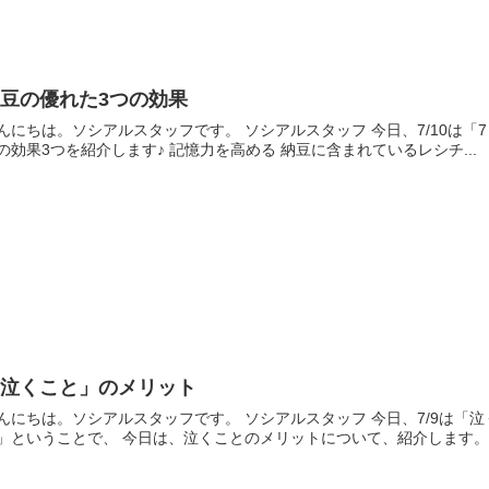
豆の優れた3つの効果
は。ソシアルスタッフです。 ソシアルスタッフ 今日、7/10は「7（なっ）10（とう）」で「納豆の日」です！ 今回は、納
豆の効果3つを紹介します♪ 記憶力を高める 納豆に含まれているレシチ...
「泣くこと」のメリット
は。ソシアルスタッフです。 ソシアルスタッフ 今日、7/9は「泣く日」です。 （7（な）9（く）の語呂合わせ） 「泣く