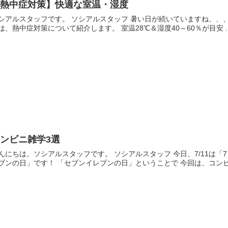
【熱中症対策】快適な室温・湿度
ッフです。 ソシアルスタッフ 暑い日が続いていますね、、、。 熱中症対策に関するニュースも増えてきました！ 今
回は、熱中症対策について紹介します。 室温28℃＆湿度40～60％が目安 .
ンビニ雑学3選
は。ソシアルスタッフです。 ソシアルスタッフ 今日、7/11は「7（セブン）11（イレブン）」の語呂合わせで 「セブンイ
レブンの日」です！ 「セブンイレブンの日